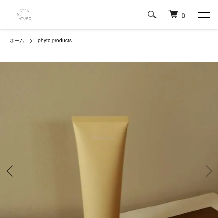
0
ホーム
phyto products