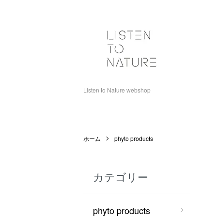
Listen to Nature webshop
ホーム
phyto products
カテゴリー
phyto products