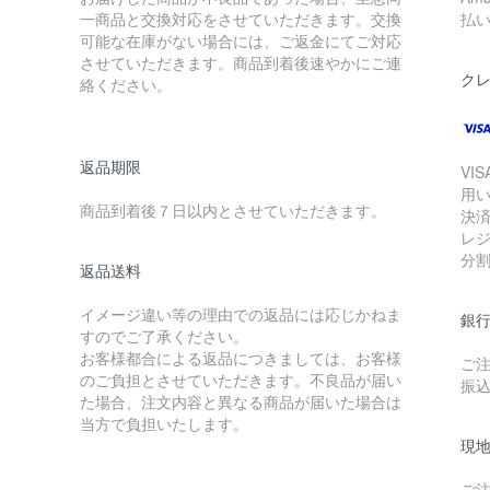
一商品と交換対応をさせていただきます。交換
払
可能な在庫がない場合には、ご返金にてご対応
させていただきます。商品到着後速やかにご連
ク
絡ください。
返品期限
VIS
用
商品到着後７日以内とさせていただきます。
決
レ
分
返品送料
イメージ違い等の理由での返品には応じかねま
銀
すのでご了承ください。
お客様都合による返品につきましては、お客様
ご
のご負担とさせていただきます。不良品が届い
振
た場合、注文内容と異なる商品が届いた場合は
当方で負担いたします。
現
ご