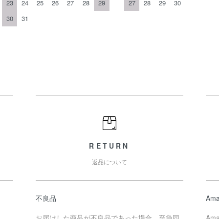
23
24
25
26
27
28
29
27
28
29
30
30
31
RETURN
返品について
不良品
Ama
お届けした商品が不良品であった場合、至急同
Am