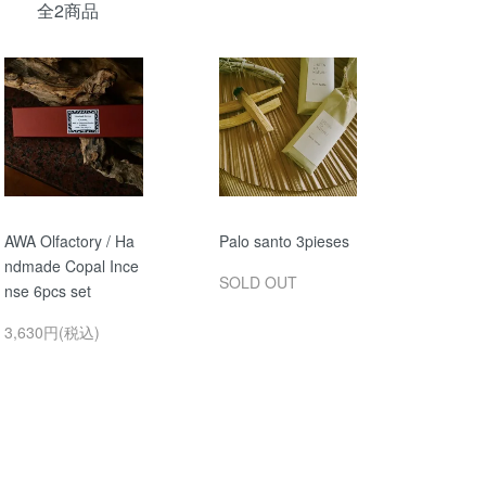
全2商品
AWA Olfactory / Ha
Palo santo 3pieses
ndmade Copal Ince
SOLD OUT
nse 6pcs set
3,630円(税込)