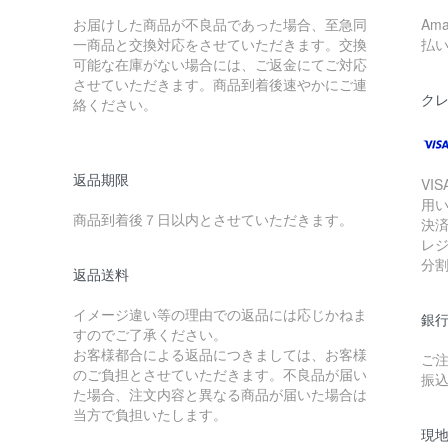
お届けした商品が不良品であった場合、至急同
Am
一商品と交換対応をさせていただきます。交換
払
可能な在庫がない場合には、ご返金にてご対応
させていただきます。商品到着後速やかにご連
ク
絡ください。
返品期限
VIS
用
商品到着後７日以内とさせていただきます。
決
レ
分
返品送料
イメージ違い等の理由での返品には応じかねま
銀
すのでご了承ください。
お客様都合による返品につきましては、お客様
ご
のご負担とさせていただきます。不良品が届い
振
た場合、注文内容と異なる商品が届いた場合は
当方で負担いたします。
現