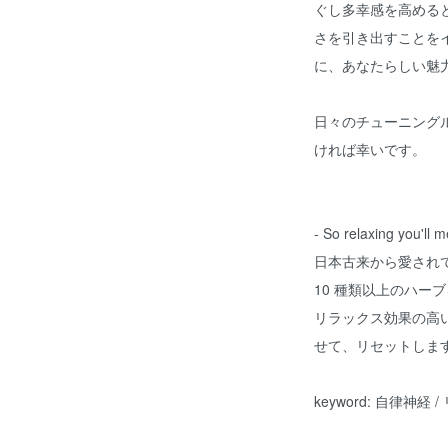
ぐし多幸感を高める
さを引き出すことを
に、あなたらしい魅
日々のチューニング
ければ幸いです。
- So relaxing you'll me
日本古来から愛され
10 種類以上のハー
リラックス効果の高
せて、リセットしま
keyword: 自律神経