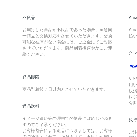
不良品
Ama
お届けした商品が不良品であった場合、至急同
Am
一商品と交換対応をさせていただきます。交換
払
可能な在庫がない場合には、ご返金にてご対応
させていただきます。商品到着後速やかにご連
ク
絡ください。
返品期限
VIS
用
商品到着後７日以内とさせていただきます。
決
レ
分
返品送料
イメージ違い等の理由での返品には応じかねま
銀
すのでご了承ください。
お客様都合による返品につきましては、お客様
ご
のご負担とさせていただきます。不良品が届い