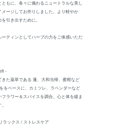
とともに、各々に備わるニュートラルな美し
イメージしてお作りしました。より軽やか
力を引き出すために。
ルーティンとしてハーブの力をご体感いただ
lt -
てきた薬草である 蓬、大和当帰、蜜柑など
ブををベースに、カミツレ、ラベンダーなど
いフラワー＆スパイスを調合。心と体を緩ま
す。
 / リラックス / ストレスケア