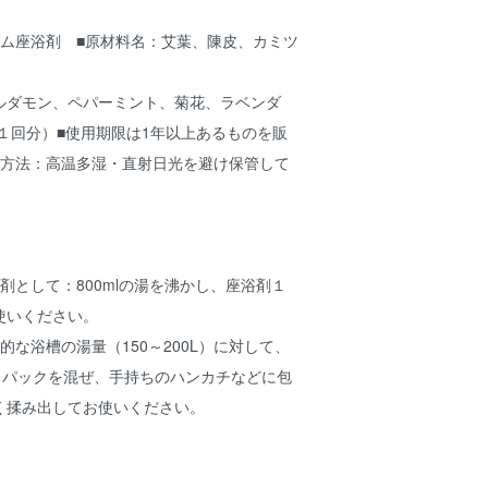
ーム座浴剤 ■原材料名：艾葉、陳皮、カミツ
ルダモン、ペパーミント、菊花、ラベンダ
（１回分）■使用期限は1年以上あるものを販
存方法：高温多湿・直射日光を避け保管して
剤として：800mlの湯を沸かし、座浴剤１
使いください。
的な浴槽の湯量（150～200L）に対して、
１パックを混ぜ、手持ちのハンカチなどに包
く揉み出してお使いください。