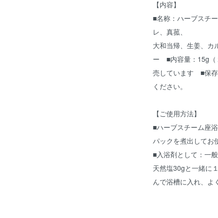
【内容】
■名称：ハーブスチ
レ、真菰、
大和当帰、生姜、カ
ー ■内容量：15g
売しています ■保
ください。
【ご使用方法】
■ハーブスチーム座浴
パックを煮出してお
■入浴剤として：一般
天然塩30gと一緒に
んで浴槽に入れ、よ